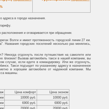
0%
о адреса в городе назначения.
 тарифу.
о расположения и оговаривается при обращении.
регах Волги и имеет протяженность городской линии 27 км.
". Названия городских поселений несколько раз менялись,
л? Некогда отдохнуть после путешествия на самолете или
их близких! Вызвав автомобиль такси в нашей компании, вы
м случае, если едете в командировку. Или же отдохнуть,
бинск. Такси подъедет по указанному адресу в назначенное
аметно в хорошем автомобиле от надежной компании. Мы
сса машины.
аж
Цена комфорт
Цена эконом
 км
10000 руб.
10000 руб.
 км
6900 руб.
6900 руб.
 км
20000 руб.
20000 руб.