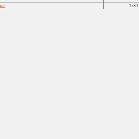
каз
1739