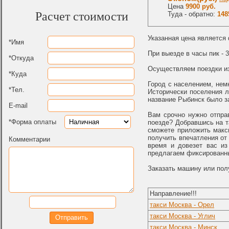
Цена
9900 руб.
Расчет стоимости
Туда - обратно:
148
Указанная цена является
*Имя
При выезде в часы пик - 
*Откуда
Осуществляем поездки из
*Куда
Город с населением, нем
*Тел.
Исторически поселения л
название Рыбинск было за
E-mail
Вам срочно нужно отпра
*Форма оплаты
поезде? Добравшись на т
сможете приложить макс
получить впечатления от
Комментарии
время и довезет вас из
предлагаем фиксированны
Заказать машину или пол
Направление!!!
такси Москва - Орел
такси Москва - Углич
такси Москва - Минск