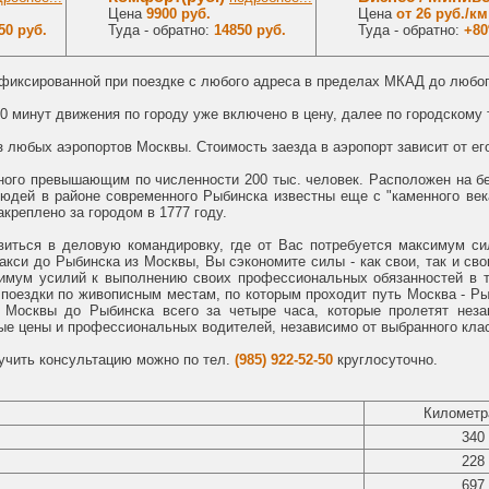
Цена
9900 руб.
Цена
от 26 руб./км
50 руб.
Туда - обратно:
14850 руб.
Туда - обратно:
+8
 фиксированной при поездке с любого адреса в пределах МКАД до любог
30 минут движения по городу уже включено в цену, далее по городскому
 любых аэропортов Москвы. Стоимость заезда в аэропорт зависит от ег
ного превышающим по численности 200 тыс. человек. Расположен на бе
юдей в районе современного Рыбинска известны еще с "каменного века
креплено за городом в 1777 году.
виться в деловую командировку, где от Вас потребуется максимум си
акси до Рыбинска из Москвы, Вы сэкономите силы - как свои, так и сво
имум усилий к выполнению своих профессиональных обязанностей в то
 поездки по живописным местам, по которым проходит путь Москва - Ры
 Москвы до Рыбинска всего за четыре часа, которые пролетят нез
е цены и профессиональных водителей, независимо от выбранного кла
учить консультацию можно по тел.
(985) 922-52-50
круглосуточно.
Километр
340
228
697