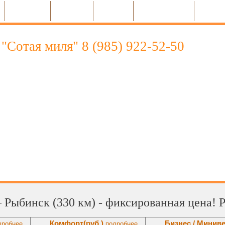
Межгород
Автопарк
Перегон
Организациям
Контак
"Сотая миля" 8 (985) 922‑52‑50
ья!
ние нашего сайта, надеемся, что Вы
одимую информацию, а мы, в свою
содействие в организации Вашей поездки.
 Рыбинск (330 км) - фиксированная цена! 
Комфорт
(руб.)
Бизнес / Минив
робнее...
подробнее...