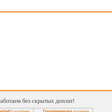
ты
Рыбинск
Работаем без скрытых доплат!
ен
(руб.)
Грузоперевозка
подробнее...
подробнее...