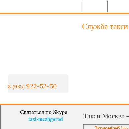
Микроавтобусы
Легковые
Грузовое
Служба такси 
Уважаемые друз
Благодарим Вас за посеще
найдете здесь всю необх
очередь, готовы оказать 
922-52-50
8 (985)
Связаться по Skype
Такси Москва –
taxi-mezhgorod
Эконом
(руб.)
под