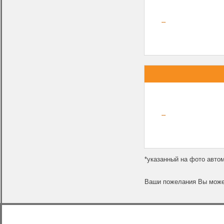
*указанный на фото авто
Ваши пожелания Вы может
Тел. 8 (985) 922-52-50
Микроавтобусы
Ваши вопросы и пожелания