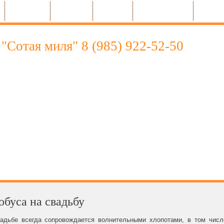
Межгород
Автопарк
Перегон
Организациям
Контак
"Сотая миля" 8 (985) 922‑52‑50
ья!
ние нашего сайта, надеемся, что Вы
одимую информацию, а мы, в свою
содействие в организации Вашей поездки.
обуса на свадьбу
вадьбе всегда сопровождается волнительными хлопотами, в том числ