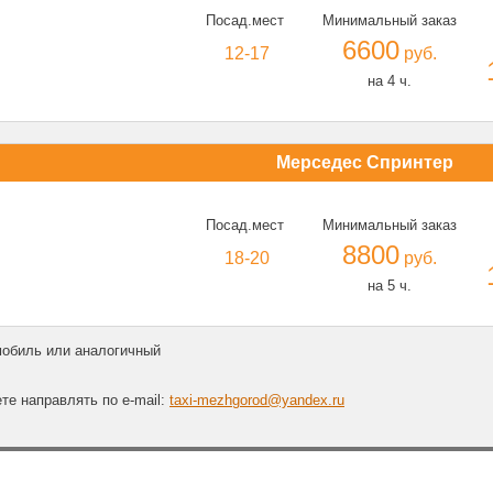
Посад.мест
Минимальный заказ
6600
12-17
руб.
на 4 ч.
Мерседес Спринтер
Посад.мест
Минимальный заказ
8800
18-20
руб.
на 5 ч.
мобиль или аналогичный
е направлять по e-mail:
taxi-mezhgorod@yandex.ru
|
Аэропорты
|
Вокзалы
|
Межгород
|
Подмосковье
|
Легковое такси
|
Грузо