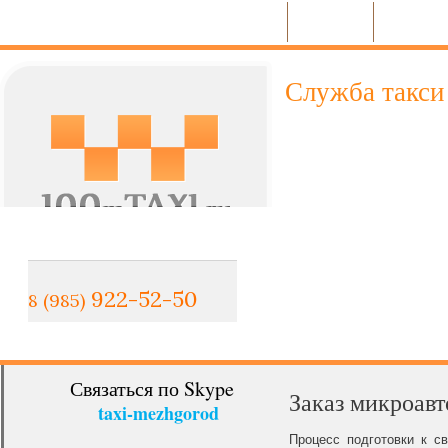
Микроавтобусы
Легковые
Грузовое
Служба такси 
Уважаемые друз
Благодарим Вас за посеще
найдете здесь всю необх
очередь, готовы оказать 
922-52-50
8 (985)
Связаться по Skype
Заказ микроавт
taxi-mezhgorod
Процесс подготовки к с