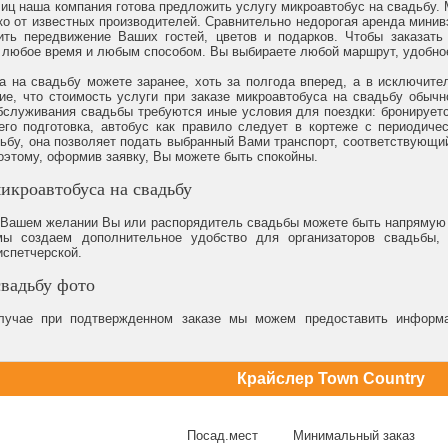
лиц наша компания готова предложить услугу микроавтобус на свадьбу. 
ко от известных производителей. Сравнительно недорогая аренда мини
ить передвижение Ваших гостей, цветов и подарков. Чтобы заказать
 любое время и любым способом. Вы выбираете любой маршрут, удобно
а на свадьбу можете заранее, хоть за полгода вперед, а в исключит
е, что стоимость услуги при заказе микроавтобуса на свадьбу обыч
обслуживания свадьбы требуются иные условия для поездки: бронируется
его подготовка, автобус как правило следует в кортеже с периодиче
ьбу, она позволяет подать выбранный Вами транспорт, соответствующи
оэтому, оформив заявку, Вы можете быть спокойны.
икроавтобуса на свадьбу
 Вашем желании Вы или распорядитель свадьбы можете быть напрямую с
мы создаем дополнительное удобство для организаторов свадьбы,
спетчерской.
вадьбу фото
лучае при подтвержденном заказе мы можем предоставить информа
Крайслер Town Country
Посад.мест
Минимальный заказ