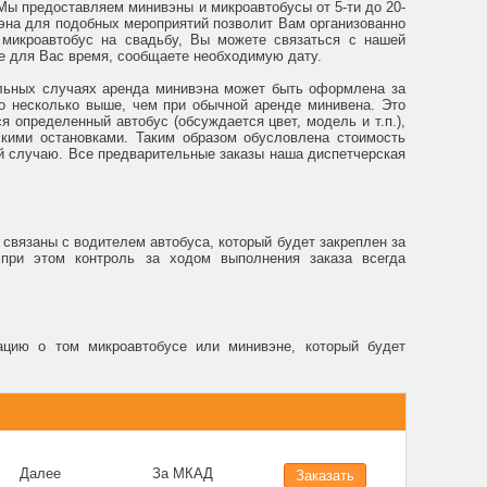
Мы предоставляем минивэны и микроавтобусы от 5-ти до 20-
вэна для подобных мероприятий позволит Вам организованно
 микроавтобус на свадьбу, Вы можете связаться с нашей
е для Вас время, сообщаете необходимую дату.
ельных случаях аренда минивэна может быть оформлена за
но несколько выше, чем при обычной аренде минивена. Это
 определенный автобус (обсуждается цвет, модель и т.п.),
скими остановками. Таким образом обусловлена стоимость
й случаю. Все предварительные заказы наша диспетчерская
вязаны с водителем автобуса, который будет закреплен за
 при этом контроль за ходом выполнения заказа всегда
цию о том микроавтобусе или минивэне, который будет
Далее
За МКАД
Заказать