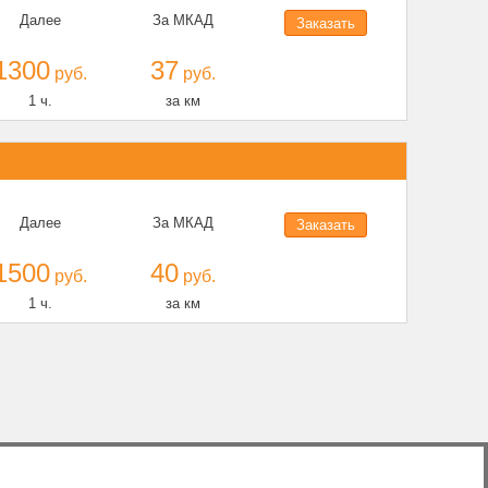
Далее
За МКАД
Заказать
1300
37
руб.
руб.
1 ч.
за км
Далее
За МКАД
Заказать
1500
40
руб.
руб.
1 ч.
за км
вое такси
|
Перегон
|
Трезвый водитель
|
Реквизиты
|
Цены
|
Контакты