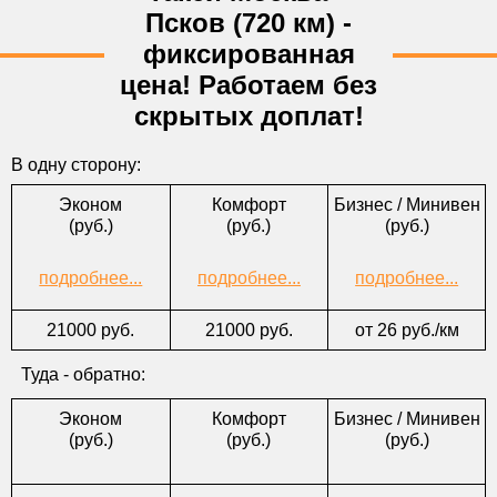
*Откуда
Псков (720 км) -
*Куда
фиксированная
цена! Работаем без
*Тел.
скрытых доплат!
E-mail
*Форма оплаты
В одну сторону:
Комментарии
Эконом
Комфорт
Бизнес / Минивен
(руб.)
(руб.)
(руб.)
подробнее...
подробнее...
подробнее...
21000 руб.
21000 руб.
от 26 руб./км
Туда - обратно:
Эконом
Комфорт
Бизнес / Минивен
(руб.)
(руб.)
(руб.)