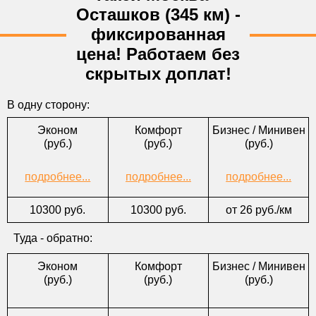
*Откуда
Осташков (345 км) -
*Куда
фиксированная
цена! Работаем без
*Тел.
скрытых доплат!
E-mail
*Форма оплаты
В одну сторону:
Комментарии
Эконом
Комфорт
Бизнес / Минивен
(руб.)
(руб.)
(руб.)
подробнее...
подробнее...
подробнее...
10300 руб.
10300 руб.
от 26 руб./км
Туда - обратно:
Эконом
Комфорт
Бизнес / Минивен
(руб.)
(руб.)
(руб.)