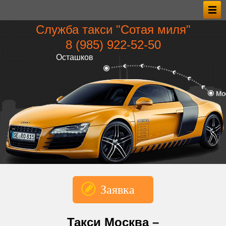
Служба такси "Сотая миля"
8 (985) 922‑52‑50
Осташков
Заявка
*Имя
Такси Москва –