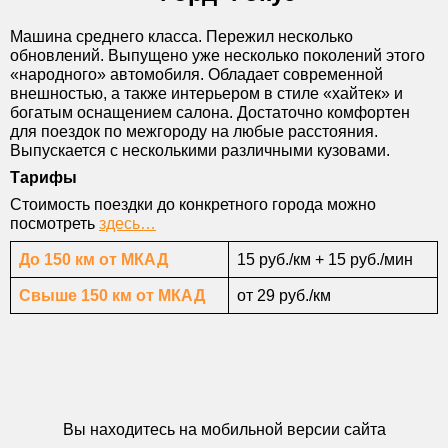
*Откуда
Машина среднего класса. Пережил несколько
*Куда
обновлений. Выпущено уже несколько поколений этого
*Тел.
«народного» автомобиля. Обладает современной
внешностью, а также интерьером в стиле «хайтек» и
E-mail
богатым оснащением салона. Достаточно комфортен
для поездок по межгороду на любые расстояния.
*Форма оплаты
Выпускается с несколькими различными кузовами.
Комментарии
Тарифы
Стоимость поездки до конкретного города можно
посмотреть
здесь…
До 150 км от МКАД
15 руб./км + 15 руб./мин
Свыше 150 км от МКАД
от 29 руб./км
Вы находитесь на мобильной версии сайта