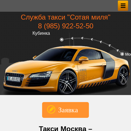
Служба такси "Сотая миля"
8 (985) 922‑52‑50
Кубинка
Заявка
*Имя
Такси Москва –