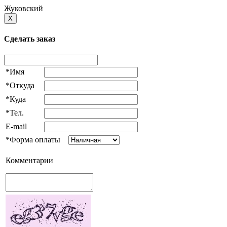
Жуковский
X
Сделать заказ
*Имя
*Откуда
*Куда
*Тел.
E-mail
*Форма оплаты
Комментарии