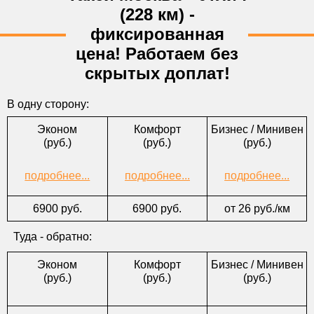
*Откуда
(228 км) -
*Куда
фиксированная
цена! Работаем без
*Тел.
скрытых доплат!
E-mail
*Форма оплаты
В одну сторону:
Комментарии
Эконом
Комфорт
Бизнес / Минивен
(руб.)
(руб.)
(руб.)
подробнее...
подробнее...
подробнее...
6900 руб.
6900 руб.
от 26 руб./км
Туда - обратно:
Эконом
Комфорт
Бизнес / Минивен
(руб.)
(руб.)
(руб.)