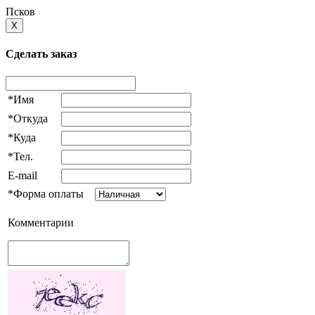
Псков
X
Сделать заказ
*Имя
*Откуда
*Куда
*Тел.
E-mail
*Форма оплаты
Комментарии