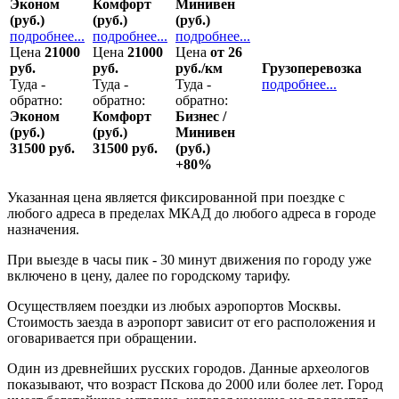
Эконом
Комфорт
Минивен
(руб.)
(руб.)
(руб.)
подробнее...
подробнее...
подробнее...
Цена
21000
Цена
21000
Цена
от 26
руб.
руб.
руб./км
Грузоперевозка
Туда -
Туда -
Туда -
подробнее...
обратно:
обратно:
обратно:
Эконом
Комфорт
Бизнес /
(руб.)
(руб.)
Минивен
31500 руб.
31500 руб.
(руб.)
+80%
Указанная цена является фиксированной при поездке с
любого адреса в пределах МКАД до любого адреса в городе
назначения.
При выезде в часы пик - 30 минут движения по городу уже
включено в цену, далее по городскому тарифу.
Осуществляем поездки из любых аэропортов Москвы.
Стоимость заезда в аэропорт зависит от его расположения и
оговаривается при обращении.
Один из древнейших русских городов. Данные археологов
показывают, что возраст Пскова до 2000 или более лет. Город