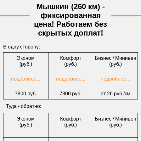
*Откуда
Мышкин (260 км) -
*Куда
фиксированная
цена! Работаем без
*Тел.
скрытых доплат!
E-mail
*Форма оплаты
В одну сторону:
Комментарии
Эконом
Комфорт
Бизнес / Минивен
(руб.)
(руб.)
(руб.)
подробнее...
подробнее...
подробнее...
7800 руб.
7800 руб.
от 26 руб./км
Туда - обратно:
Эконом
Комфорт
Бизнес / Минивен
(руб.)
(руб.)
(руб.)