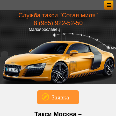
Служба такси "Сотая миля"
8 (985) 922‑52‑50
Малоярославец
Заявка
*Имя
Такси Москва –