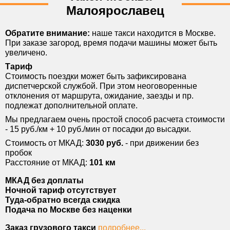
*Откуда
Малоярославец
*Куда
Обратите внимание:
наше такси находится в Москве.
*Тел.
При заказе загород, время подачи машины может быть
увеличено.
E-mail
Тариф
*Форма оплаты
Стоимость поездки может быть зафиксирована
диспетчерской службой. При этом неоговоренные
Комментарии
отклонения от маршрута, ожидание, заезды и пр.
подлежат дополнительной оплате.
Мы предлагаем очень простой способ расчета стоимости
- 15 руб./км + 10 руб./мин
от посадки до высадки.
Стоимость от МКАД:
3030 руб.
- при движении без
пробок
Расстояние от МКАД:
101 км
МКАД без
доплаты
Ночной тариф
отсутствует
Туда-обратно
всегда скидка
Подача по Москве
без наценки
Заказ грузового такси
подробнее...