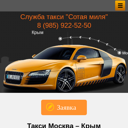
Служба такси "Сотая миля"
8 (985) 922‑52‑50
Крым
Заявка
*Имя
Такси Москва – Крым