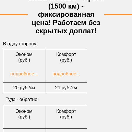
*Откуда
(1500 км) -
*Куда
фиксированная
цена! Работаем без
*Тел.
скрытых доплат!
E-mail
*Форма оплаты
В одну сторону:
Комментарии
Эконом
Комфорт
(руб.)
(руб.)
подробнее...
подробнее...
20 руб./км
21 руб./км
Туда - обратно:
Эконом
Комфорт
(руб.)
(руб.)