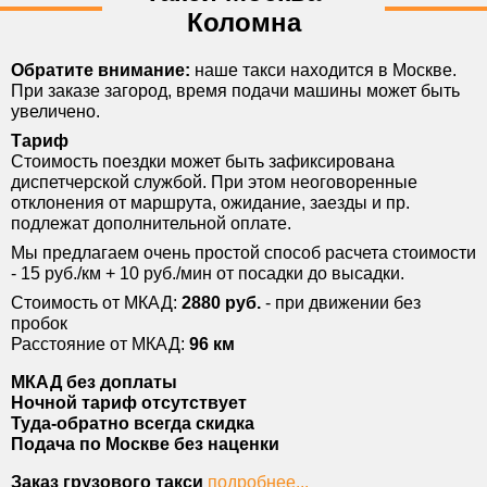
*Откуда
Коломна
*Куда
Обратите внимание:
наше такси находится в Москве.
*Тел.
При заказе загород, время подачи машины может быть
увеличено.
E-mail
Тариф
*Форма оплаты
Стоимость поездки может быть зафиксирована
диспетчерской службой. При этом неоговоренные
Комментарии
отклонения от маршрута, ожидание, заезды и пр.
подлежат дополнительной оплате.
Мы предлагаем очень простой способ расчета стоимости
- 15 руб./км + 10 руб./мин
от посадки до высадки.
Стоимость от МКАД:
2880 руб.
- при движении без
пробок
Расстояние от МКАД:
96 км
МКАД без
доплаты
Ночной тариф
отсутствует
Туда-обратно
всегда скидка
Подача по Москве
без наценки
Заказ грузового такси
подробнее...