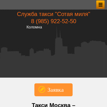
Служба такси "Сотая миля"
8 (985) 922‑52‑50
Коломна
Заявка
*Имя
Такси Москва –