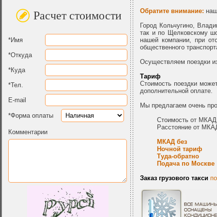
Обратите внимание:
наше
Расчет стоимости
Город Кольчугино, Влади
так и по Щелковскому шо
*Имя
нашей компании, при отс
общественного транспорта
*Откуда
Осуществляем поездки из
*Куда
Тариф
Стоимость поездки может
*Тел.
дополнительной оплате.
E-mail
Мы предлагаем очень про
*Форма оплаты
Стоимость от МКАД
Расстояние от МКА
Комментарии
МКАД без
Ночной тариф
Туда-обратно
Подача по Москве
Заказ грузового такси
по