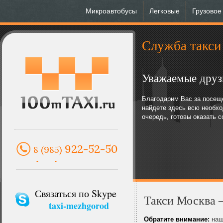
Микроавтобусы
Легковые
Грузовое
Служба такси 
Уважаемые друз
Благодарим Вас за посеще
найдете здесь всю необх
очередь, готовы оказать 
922-52-50
8 (985)
Связаться по Skype
Такси Москва 
taxi-mezhgorod
Обратите внимание:
наше