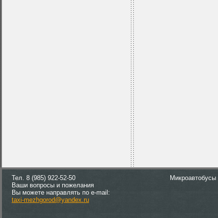
Тел. 8 (985) 922-52-50
Микроавтобусы
Ваши вопросы и пожелания
Вы можете направлять по e-mail:
taxi-mezhgorod@yandex.ru