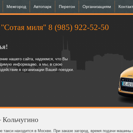
Межгород
Автопарк
Перегон
Организациям
Контак
"Сотая миля" 8 (985) 922‑52‑50
ья!
ние нашего сайта, надеемся, что Вы
одимую информацию, а мы, в свою
содействие в организации Вашей поездки.
– Кольчугино
 такси находится в Москве. При заказе загород, время подачи машины