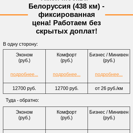
*Откуда
Белоруссия (438 км) -
*Куда
фиксированная
цена! Работаем без
*Тел.
скрытых доплат!
E-mail
*Форма оплаты
В одну сторону:
Комментарии
Эконом
Комфорт
Бизнес / Минивен
(руб.)
(руб.)
(руб.)
подробнее...
подробнее...
подробнее...
12700 руб.
12700 руб.
от 26 руб./км
Туда - обратно:
Эконом
Комфорт
Бизнес / Минивен
(руб.)
(руб.)
(руб.)