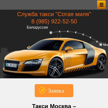
Служба такси "Сотая миля"
8 (985) 922‑52‑50
Белоруссия
Заявка
*Имя
Такси Москва –